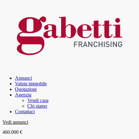
Annunci
Valuta immobile
Quotazioni
Agenzia
Vendi casa
Chi siamo
Contattaci
Vedi annunci
460.000 €