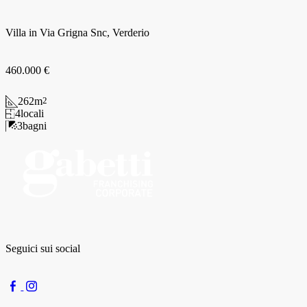
Villa in Via Grigna Snc, Verderio
460.000 €
262
m
2
4
locali
3
bagni
Seguici sui social