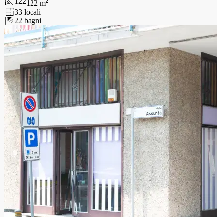
122
2
122
m
3
3
locali
2
2
bagni