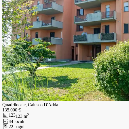
Quadrilocale, Calusco D'Adda
135.000 €
123
2
123
m
4
4
locali
2
2
bagni