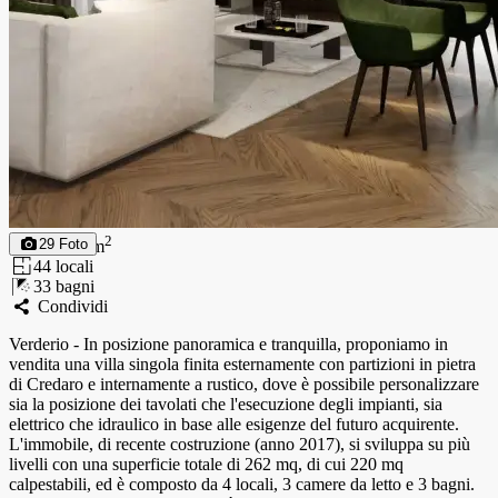
262
2
29
Foto
262
m
4
4
locali
3
3
bagni
Condividi
Verderio - In posizione panoramica e tranquilla, proponiamo in
vendita una villa singola finita esternamente con partizioni in pietra
di Credaro e internamente a rustico, dove è possibile personalizzare
sia la posizione dei tavolati che l'esecuzione degli impianti, sia
elettrico che idraulico in base alle esigenze del futuro acquirente.
L'immobile, di recente costruzione (anno 2017), si sviluppa su più
livelli con una superficie totale di 262 mq, di cui 220 mq
calpestabili, ed è composto da 4 locali, 3 camere da letto e 3 bagni.