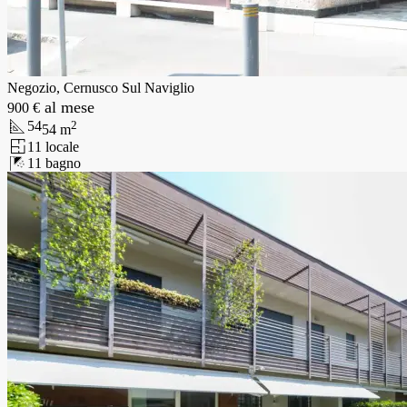
Negozio, Cernusco Sul Naviglio
al mese
900 €
54
2
54
m
1
1
locale
1
1
bagno