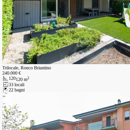
Trilocale, Ronco Briantino
240.000 €
120
2
120
m
3
3
locali
2
2
bagni