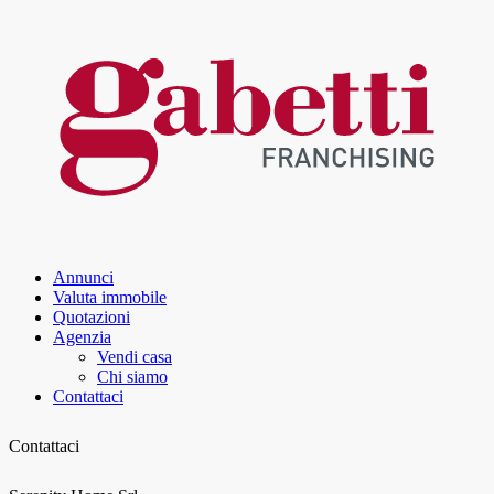
Annunci
Valuta immobile
Quotazioni
Agenzia
Vendi casa
Chi siamo
Contattaci
Contattaci