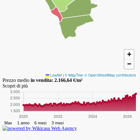
+
−
Leaflet
|
© MapTiler
© OpenStreetMap contributors
Prezzo medio
in vendita: 2.166,64 €/m²
Scopri di più
Max
1 anno
6 mesi
3 mesi