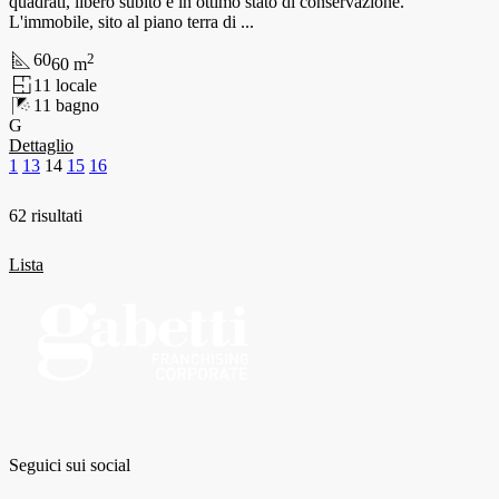
quadrati, libero subito e in ottimo stato di conservazione.
L'immobile, sito al piano terra di ...
60
2
60
m
1
1
locale
1
1
bagno
G
Dettaglio
1
13
14
15
16
62 risultati
Lista
Seguici sui social