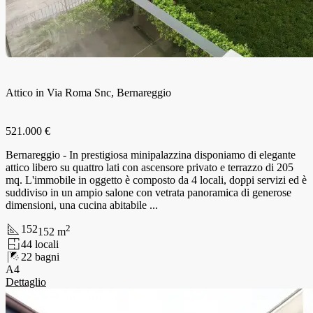
Attico in Via Roma Snc, Bernareggio
521.000 €
Bernareggio - In prestigiosa minipalazzina disponiamo di elegante
attico libero su quattro lati con ascensore privato e terrazzo di 205
mq. L'immobile in oggetto è composto da 4 locali, doppi servizi ed è
suddiviso in un ampio salone con vetrata panoramica di generose
dimensioni, una cucina abitabile ...
152
2
152
m
4
4
locali
2
2
bagni
A4
Dettaglio