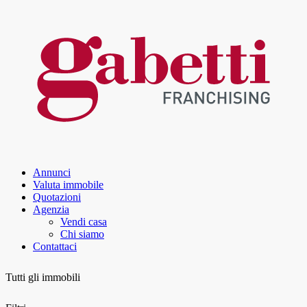
Annunci
Valuta immobile
Quotazioni
Agenzia
Vendi casa
Chi siamo
Contattaci
Tutti gli immobili