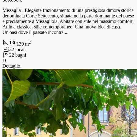
Missaglia - Elegante frazionamento di una prestigiosa dimora storica
denominata Corte Settecento, situata nella parte dominante del paese
e precisamente a Missagliola. Abitare con stile nel massimo comfort.
Anima classica, stile contemporaneo. Una nuova idea di casa.
Un'oasi dove il passato incontra ...
130
2
130
m
2
2
locali
2
2
bagni
D
Dettaglio