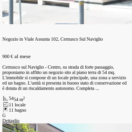
Negozio in Viale Assunta 102, Cernusco Sul Naviglio
al mese
900 €
Cernusco sul Naviglio - Centro, su strada di forte passaggio,
proponiamo in affitto un negozio sito al piano terra di 54 mq.
L'immobile si compone di un locale principale, una zona a servizio
ed un bagno. L'unità si presenta in buono stato di conservazione ed
è dotata di un riscaldamento autonomo. Completa ...
54
2
54
m
1
1
locale
1
1
bagno
G
Dettaglio