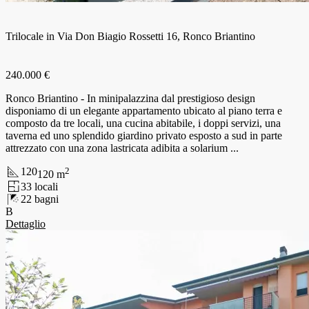
Trilocale in Via Don Biagio Rossetti 16, Ronco Briantino
240.000 €
Ronco Briantino - In minipalazzina dal prestigioso design
disponiamo di un elegante appartamento ubicato al piano terra e
composto da tre locali, una cucina abitabile, i doppi servizi, una
taverna ed uno splendido giardino privato esposto a sud in parte
attrezzato con una zona lastricata adibita a solarium ...
120
2
120
m
3
3
locali
2
2
bagni
B
Dettaglio