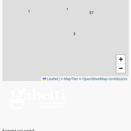
1
1
57
3
+
−
Leaflet
|
© MapTiler
© OpenStreetMap contributors
Seguici sui social