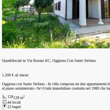
Quadrilocale in Via Borani 4/C, Oggiona Con Santo Stefano
al mese
1.200 €
Oggiona con Santo Stefano - In villa composta da due appartamenti dis
al piano seminterrato.<br>Unità immobiliare costruita nel 1980 che ha 
128
2
128
m
4
4
locali
2
2
bagni