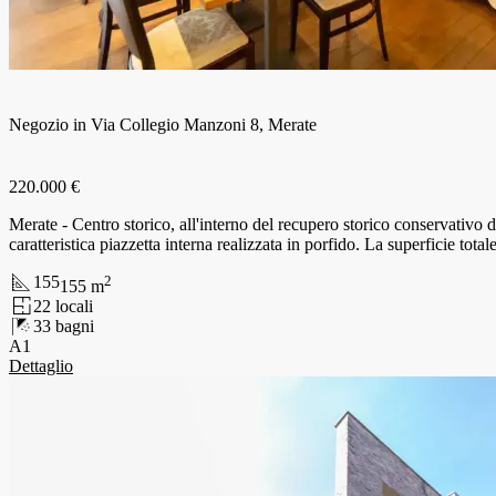
Negozio in Via Collegio Manzoni 8, Merate
220.000 €
Merate - Centro storico, all'interno del recupero storico conservativo d
caratteristica piazzetta interna realizzata in porfido. La superficie total
155
2
155
m
2
2
locali
3
3
bagni
A1
Dettaglio