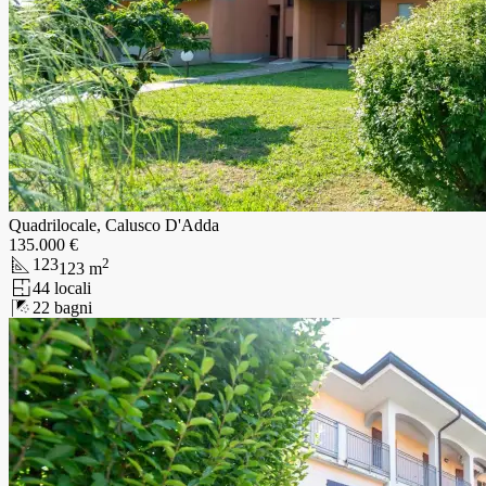
Quadrilocale, Calusco D'Adda
135.000 €
123
2
123
m
4
4
locali
2
2
bagni