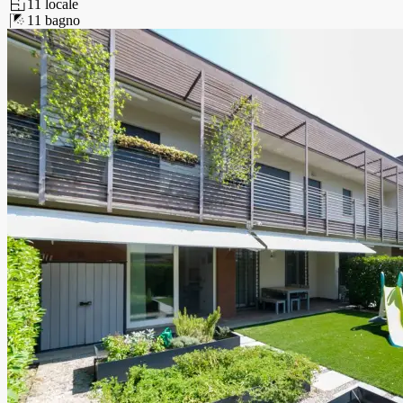
1
1
locale
1
1
bagno