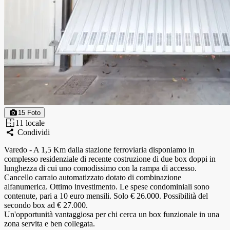
30
2
15
Foto
30
m
1
1
locale
Condividi
Varedo - A 1,5 Km dalla stazione ferroviaria disponiamo in
complesso residenziale di recente costruzione di due box doppi in
lunghezza di cui uno comodissimo con la rampa di accesso.
Cancello carraio automatizzato dotato di combinazione
alfanumerica. Ottimo investimento. Le spese condominiali sono
contenute, pari a 10 euro mensili. Solo € 26.000. Possibilità del
secondo box ad € 27.000.
Un'opportunità vantaggiosa per chi cerca un box funzionale in una
zona servita e ben collegata.