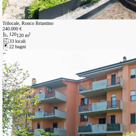
Trilocale, Ronco Briantino
240.000 €
120
2
120
m
3
3
locali
2
2
bagni