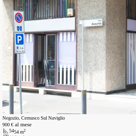
Negozio, Cernusco Sul Naviglio
al mese
900 €
54
2
54
m