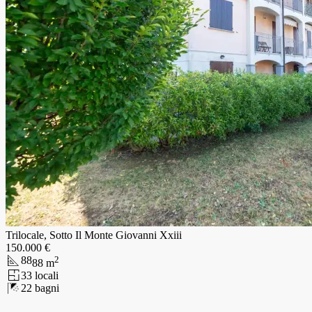
Trilocale, Sotto Il Monte Giovanni Xxiii
150.000 €
88
2
88
m
3
3
locali
2
2
bagni