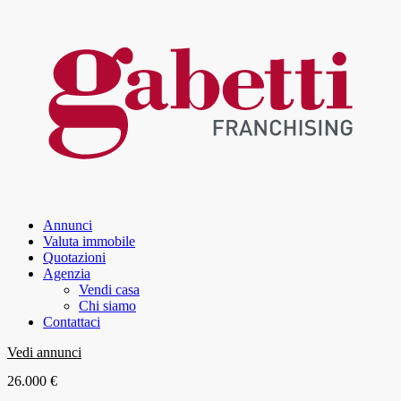
Annunci
Valuta immobile
Quotazioni
Agenzia
Vendi casa
Chi siamo
Contattaci
Vedi annunci
26.000 €