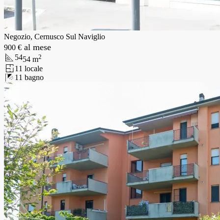
Negozio, Cernusco Sul Naviglio
al mese
900 €
54
2
54
m
1
1
locale
1
1
bagno