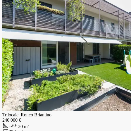
Trilocale, Ronco Briantino
240.000 €
120
2
120
m