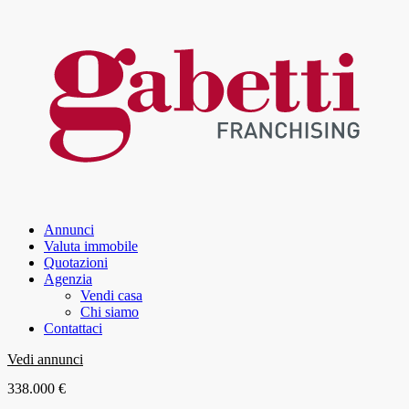
Annunci
Valuta immobile
Quotazioni
Agenzia
Vendi casa
Chi siamo
Contattaci
Vedi annunci
338.000 €