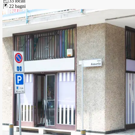
3
3
locali
2
2
bagni