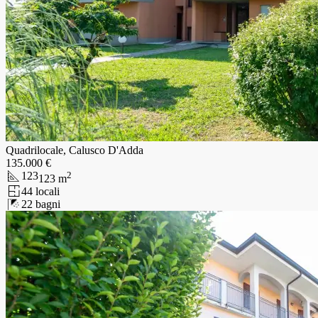
Quadrilocale, Calusco D'Adda
135.000 €
123
2
123
m
4
4
locali
2
2
bagni