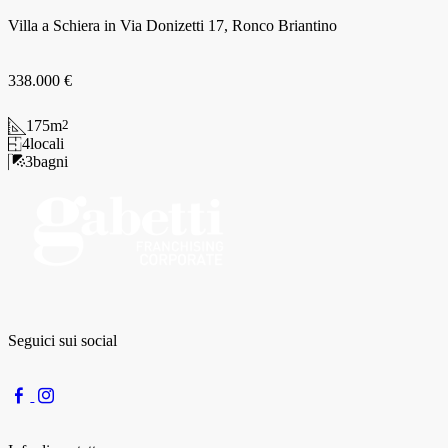
Villa a Schiera in Via Donizetti 17, Ronco Briantino
338.000 €
175
m
2
4
locali
3
bagni
Seguici sui social