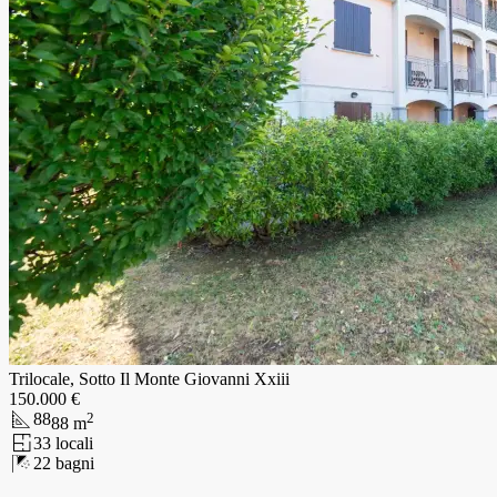
Trilocale, Sotto Il Monte Giovanni Xxiii
150.000 €
88
2
88
m
3
3
locali
2
2
bagni