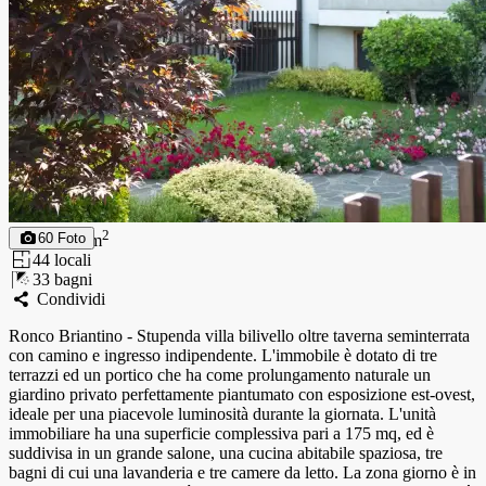
175
2
60
Foto
175
m
4
4
locali
3
3
bagni
Condividi
Ronco Briantino - Stupenda villa bilivello oltre taverna seminterrata
con camino e ingresso indipendente. L'immobile è dotato di tre
terrazzi ed un portico che ha come prolungamento naturale un
giardino privato perfettamente piantumato con esposizione est-ovest,
ideale per una piacevole luminosità durante la giornata. L'unità
immobiliare ha una superficie complessiva pari a 175 mq, ed è
suddivisa in un grande salone, una cucina abitabile spaziosa, tre
bagni di cui una lavanderia e tre camere da letto. La zona giorno è in