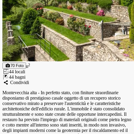
400
2
70
Foto
400
m
4
4
locali
4
4
bagni
Condividi
Montevecchia alta - In perfetto stato, con finiture straordinarie
disponiamo di prestigioso casale oggetto di un recupero storico
conservativo mirato a preservare l'autenticità e le caratteristiche
architettoniche dell'edificio rurale. L'immobile è stato consolidato
strutturalmente e sono state create delle opportune intercapedini. Il
restauro ha previsto l'impiego di materiali originali come pietra legno
e cotto mentre all'interno sono stati inseriti, in modo non invasivo,
degli impianti moderni come la geotermia per il riscaldamento ed il