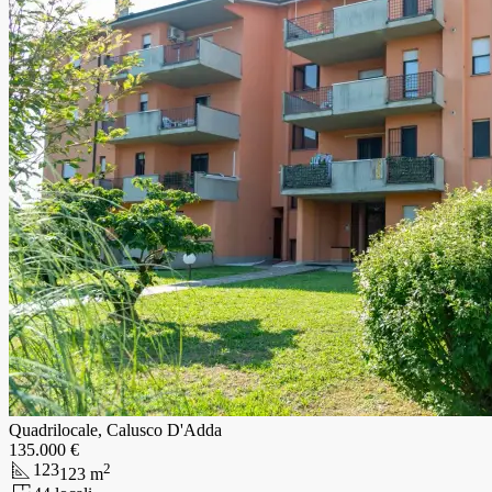
Quadrilocale, Calusco D'Adda
135.000 €
123
2
123
m