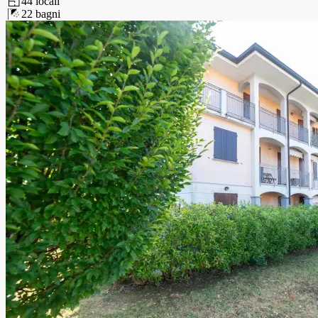
4
4
locali
2
2
bagni