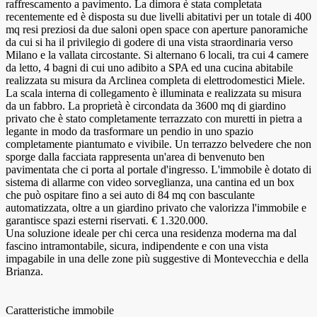
raffrescamento a pavimento. La dimora è stata completata
recentemente ed è disposta su due livelli abitativi per un totale di 400
mq resi preziosi da due saloni open space con aperture panoramiche
da cui si ha il privilegio di godere di una vista straordinaria verso
Milano e la vallata circostante. Si alternano 6 locali, tra cui 4 camere
da letto, 4 bagni di cui uno adibito a SPA ed una cucina abitabile
realizzata su misura da Arclinea completa di elettrodomestici Miele.
La scala interna di collegamento è illuminata e realizzata su misura
da un fabbro. La proprietà è circondata da 3600 mq di giardino
privato che è stato completamente terrazzato con muretti in pietra a
legante in modo da trasformare un pendio in uno spazio
completamente piantumato e vivibile. Un terrazzo belvedere che non
sporge dalla facciata rappresenta un'area di benvenuto ben
pavimentata che ci porta al portale d'ingresso. L'immobile è dotato di
sistema di allarme con video sorveglianza, una cantina ed un box
che può ospitare fino a sei auto di 84 mq con basculante
automatizzata, oltre a un giardino privato che valorizza l'immobile e
garantisce spazi esterni riservati. € 1.320.000.
Una soluzione ideale per chi cerca una residenza moderna ma dal
fascino intramontabile, sicura, indipendente e con una vista
impagabile in una delle zone più suggestive di Montevecchia e della
Brianza.
Caratteristiche immobile