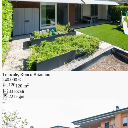
Trilocale, Ronco Briantino
240.000 €
120
2
120
m
3
3
locali
2
2
bagni