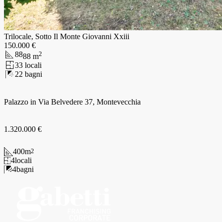
Trilocale, Sotto Il Monte Giovanni Xxiii
150.000 €
88
2
88
m
3
3
locali
2
2
bagni
Palazzo in Via Belvedere 37, Montevecchia
1.320.000 €
400
m
2
4
locali
4
bagni