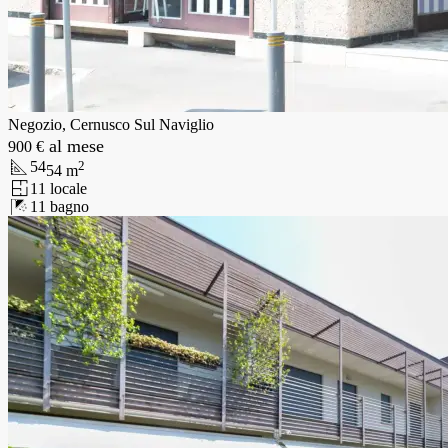
Negozio, Cernusco Sul Naviglio
al mese
900 €
54
2
54
m
1
1
locale
1
1
bagno