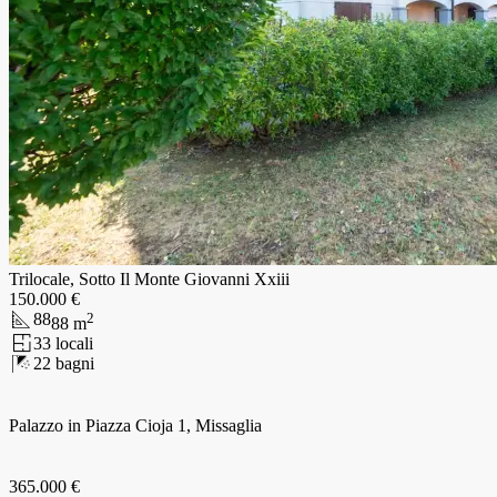
Trilocale, Sotto Il Monte Giovanni Xxiii
150.000 €
88
2
88
m
3
3
locali
2
2
bagni
Palazzo in Piazza Cioja 1, Missaglia
365.000 €