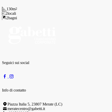
130
m
2
2
locali
2
bagni
Seguici sui social
Info di contatto
Piazza Italia 5, 23807 Merate (LC)
meratecentro@gabetti.it