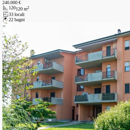
240.000 €
120
2
120
m
3
3
locali
2
2
bagni