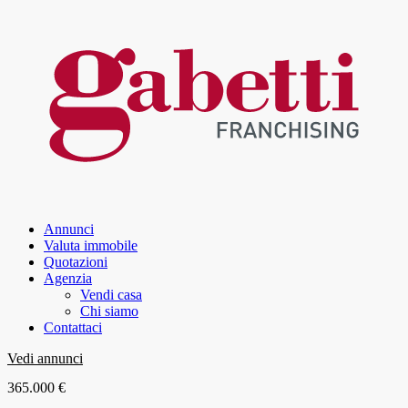
Annunci
Valuta immobile
Quotazioni
Agenzia
Vendi casa
Chi siamo
Contattaci
Vedi annunci
365.000 €