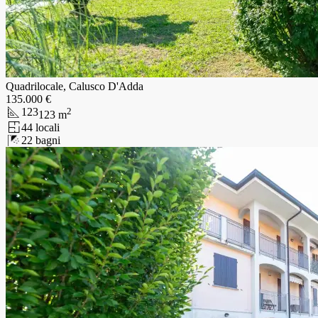
Quadrilocale, Calusco D'Adda
135.000 €
123
2
123
m
4
4
locali
2
2
bagni