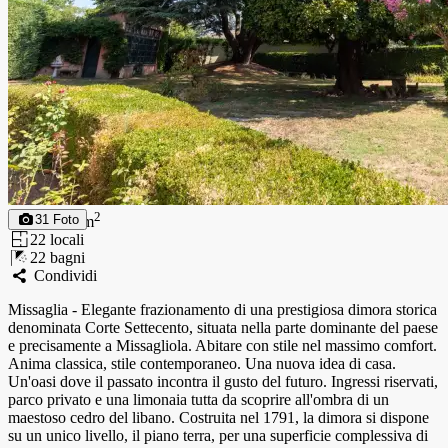
130
2
31
Foto
130
m
2
2
locali
2
2
bagni
Condividi
Missaglia - Elegante frazionamento di una prestigiosa dimora storica
denominata Corte Settecento, situata nella parte dominante del paese
e precisamente a Missagliola. Abitare con stile nel massimo comfort.
Anima classica, stile contemporaneo. Una nuova idea di casa.
Un'oasi dove il passato incontra il gusto del futuro. Ingressi riservati,
parco privato e una limonaia tutta da scoprire all'ombra di un
maestoso cedro del libano. Costruita nel 1791, la dimora si dispone
su un unico livello, il piano terra, per una superficie complessiva di