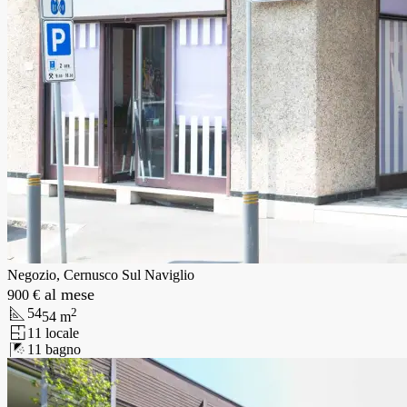
Negozio, Cernusco Sul Naviglio
al mese
900 €
54
2
54
m
1
1
locale
1
1
bagno